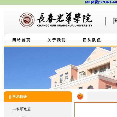
MK体育|SPORT
网站首页
关于我们
团队队伍
|| 学术科研
科研动态
|—